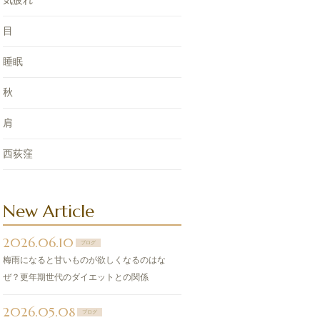
気疲れ
目
睡眠
秋
肩
西荻窪
New Article
2026.06.10
ブログ
梅雨になると甘いものが欲しくなるのはな
ぜ？更年期世代のダイエットとの関係
2026.05.08
ブログ