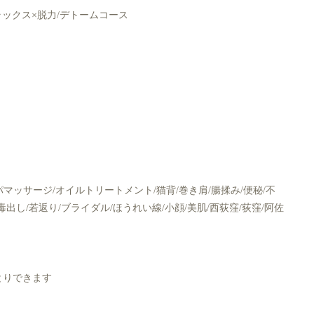
ラックス×脱力/デトームコース
パマッサージ/オイルトリートメント/猫背/巻き肩/腸揉み/便秘/不
/毒出し/若返り/ブライダル/ほうれい線/小顔/美肌/西荻窪/荻窪/阿佐
とりできます