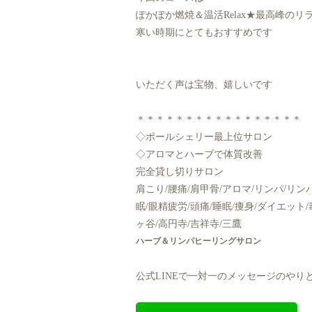
ぽかぽか燃焼＆温活Relax★最高峰のリ
寒い時期にとてもおすすめです
いただく声は宝物、嬉しいです
＊＊＊＊＊＊＊＊＊＊＊＊＊＊＊＊＊
◇ポールシェリー最上位サロン
◇アロマとハーブで体質改善
完全貸し切りサロン
肩こり/腰痛/肩甲骨/アロマ/リンパ/リン
眠/眼精疲労/頭痛/睡眠/痩身/ダイエット
ヶ谷/高円寺/吉祥寺/三鷹
ハーブ＆リンパヒーリングサロン
公式LINEで一対一のメッセージのやり