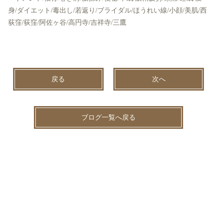
身/ダイエット/毒出し/若返り/ブライダル/ほうれい線/小顔/美肌/西
荻窪/荻窪/阿佐ヶ谷/高円寺/吉祥寺/三鷹
戻る
次へ
ブログ一覧へ戻る