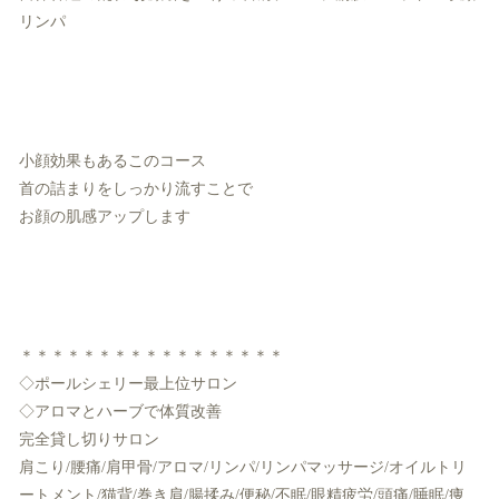
リンパ
小顔効果もあるこのコース
首の詰まりをしっかり流すことで
お顔の肌感アップします
＊＊＊＊＊＊＊＊＊＊＊＊＊＊＊＊＊
◇ポールシェリー最上位サロン
◇アロマとハーブで体質改善
完全貸し切りサロン
肩こり/腰痛/肩甲骨/アロマ/リンパ/リンパマッサージ/オイルトリ
ートメント/猫背/巻き肩/腸揉み/便秘/不眠/眼精疲労/頭痛/睡眠/痩