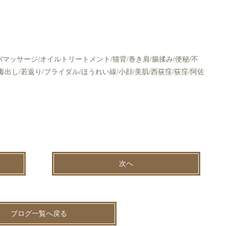
パマッサージ/オイルトリートメント/猫背/巻き肩/腸揉み/便秘/不
/毒出し/若返り/ブライダル/ほうれい線/小顔/美肌/西荻窪/荻窪/阿佐
次へ
ブログ一覧へ戻る