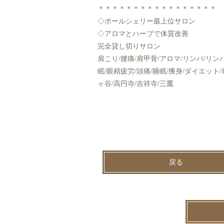
＊＊＊＊＊＊＊＊＊＊＊＊＊＊＊＊＊
◇ポールシェリー最上位サロン
◇アロマとハーブで体質改善
完全貸し切りサロン
肩こり/腰痛/肩甲骨/アロマ/リンパ/リン
眠/眼精疲労/頭痛/睡眠/痩身/ダイエット
ヶ谷/高円寺/吉祥寺/三鷹
戻る