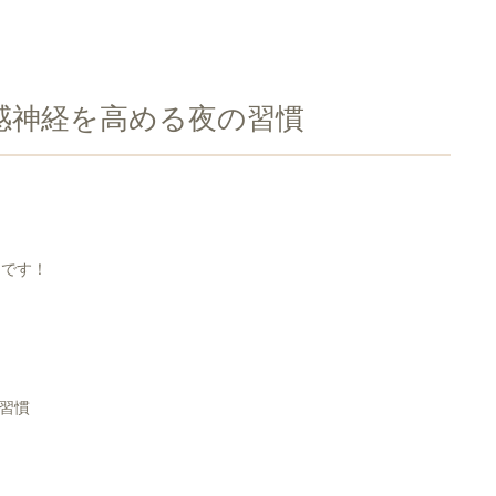
感神経を高める夜の習慣
】です！
習慣