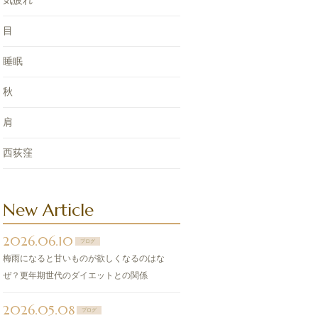
気疲れ
目
睡眠
秋
肩
西荻窪
New Article
2026.06.10
ブログ
梅雨になると甘いものが欲しくなるのはな
ぜ？更年期世代のダイエットとの関係
2026.05.08
ブログ