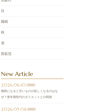
気疲れ
目
睡眠
秋
肩
西荻窪
New Article
2026.06.10
ブログ
梅雨になると甘いものが欲しくなるのはな
ぜ？更年期世代のダイエットとの関係
2026.05.08
ブログ